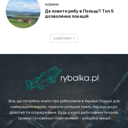
НОВИНИ
Де ловити рибу в Польщі? Топ 5
дозволених локацій
Load more
Все, що потрібно знати про риболовлю в Україні! Локації для
найкращого кльову, секрети успішної ловлі, поради щодо
снастей та спорядження. Будь у курсі риболовних сезонів,
правил та новинок! Лови момент – рибалка чекає!