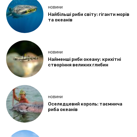
НОВИНИ
Найбільші риби світу: гіганти морів
та океанів
НОВИНИ
Найменші риби океану: крихітні
створіння великих глибин
НОВИНИ
Оселедцевий король: таємнича
риба океанів