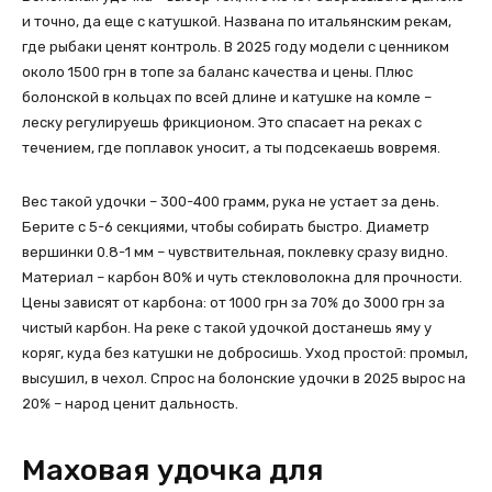
и точно, да еще с катушкой. Названа по итальянским рекам,
где рыбаки ценят контроль. В 2025 году модели с ценником
около 1500 грн в топе за баланс качества и цены. Плюс
болонской в кольцах по всей длине и катушке на комле –
леску регулируешь фрикционом. Это спасает на реках с
течением, где поплавок уносит, а ты подсекаешь вовремя.
Вес такой удочки – 300-400 грамм, рука не устает за день.
Берите с 5-6 секциями, чтобы собирать быстро. Диаметр
вершинки 0.8-1 мм – чувствительная, поклевку сразу видно.
Материал – карбон 80% и чуть стекловолокна для прочности.
Цены зависят от карбона: от 1000 грн за 70% до 3000 грн за
чистый карбон. На реке с такой удочкой достанешь яму у
коряг, куда без катушки не добросишь. Уход простой: промыл,
высушил, в чехол. Спрос на болонские удочки в 2025 вырос на
20% – народ ценит дальность.
Маховая удочка для