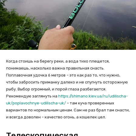
Когда стоишь на берегу реки, а вода тихо плещется,
понимаешь, насколько важна правильная снасть.
Поплавочная удочка 6 метров – это как раз то, что нужно,
чтобы забросить приманку далеко и не спугнуть осторожную
рыбу. Выбор огромный, и порой глаза разбегаются.
Рекомендую заглянуть на
https://shimano.kiev.ua/ru/udilischa-
uk/poplavochnye-udilischa-uk/
– там куча проверенных
вариантов по нормальным ценам. Сам не раз брал там снасти,
и всегда доволен – качество огонь, а кошелек цел.
Телескопическая