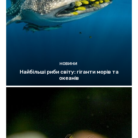
НОВИНИ
Найбільші риби світу: гіганти морів та
океанів