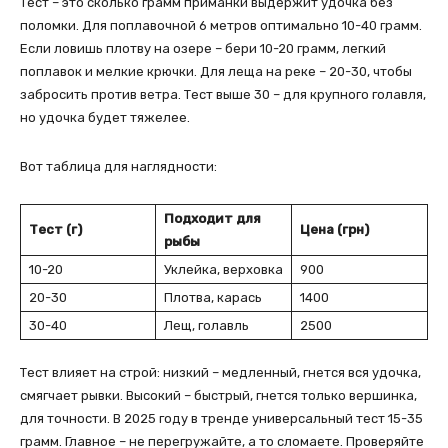
Тест – это сколько грамм приманки выдержит удочка без
поломки. Для поплавочной 6 метров оптимально 10-40 грамм.
Если ловишь плотву на озере – бери 10-20 грамм, легкий
поплавок и мелкие крючки. Для леща на реке – 20-30, чтобы
забросить против ветра. Тест выше 30 – для крупного голавля,
но удочка будет тяжелее.
Вот таблица для наглядности:
Подходит для
Тест (г)
Цена (грн)
рыбы
10-20
Уклейка, верховка
900
20-30
Плотва, карась
1400
30-40
Лещ, голавль
2500
Тест влияет на строй: низкий – медленный, гнется вся удочка,
смягчает рывки. Высокий – быстрый, гнется только вершинка,
для точности. В 2025 году в тренде универсальный тест 15-35
грамм. Главное – не перегружайте, а то сломаете. Проверяйте