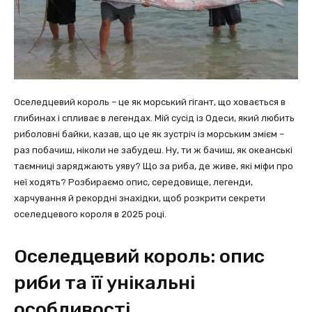
Оселедцевий король – це як морський гігант, що ховається в
глибинах і спливає в легендах. Мій сусід із Одеси, який любить
риболовні байки, казав, що це як зустріч із морським змієм –
раз побачиш, ніколи не забудеш. Ну, ти ж бачиш, як океанські
таємниці заряджають уяву? Що за риба, де живе, які міфи про
неї ходять? Розбираємо опис, середовище, легенди,
харчування й рекордні знахідки, щоб розкрити секрети
оселедцевого короля в 2025 році.
Оселедцевий король: опис
риби та її унікальні
особливості