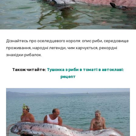
Дізнайтесь про оселедцевого короля: опис риби, середовище
проживання, народні легенди, чим харчується, рекордні
знахідки рибалок.
Також читайте:
Тушонка з риби в томаті в автоклаві:
рецепт