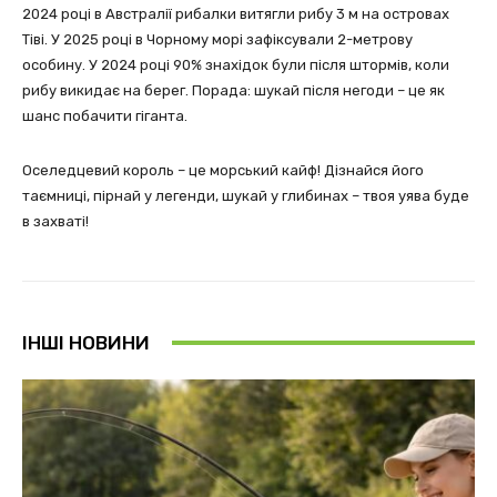
2024 році в Австралії рибалки витягли рибу 3 м на островах
Тіві. У 2025 році в Чорному морі зафіксували 2-метрову
особину. У 2024 році 90% знахідок були після штормів, коли
рибу викидає на берег. Порада: шукай після негоди – це як
шанс побачити гіганта.
Оселедцевий король – це морський кайф! Дізнайся його
таємниці, пірнай у легенди, шукай у глибинах – твоя уява буде
в захваті!
ІНШІ НОВИНИ