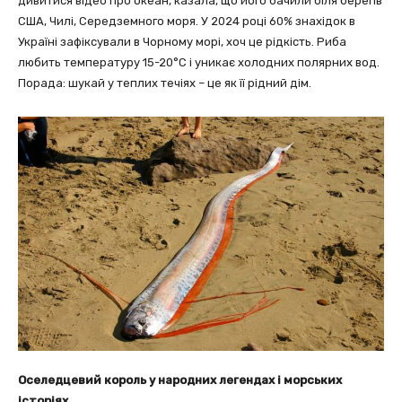
дивитися відео про океан, казала, що його бачили біля берегів
США, Чилі, Середземного моря. У 2024 році 60% знахідок в
Україні зафіксували в Чорному морі, хоч це рідкість. Риба
любить температуру 15-20°C і уникає холодних полярних вод.
Порада: шукай у теплих течіях – це як її рідний дім.
Оселедцевий король у народних легендах і морських
історіях