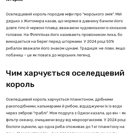
Оселедцевий король породив міфи про “морського змія”. Мій
дядько з Житомира казав, що моряки в давнину бачили його
довге тіло й червоні плавці, вважаючи чудовиськом із кінською
головою. На Філіппінах його називають провісником лиха, бо
викидається на берег перед штормами. У 2024 році 50%
рибалок вважали його знаком цунамі. Традиція: не лови, якщо
побачиш – це як повага до морських легенд.
Чим харчується оселедцевий
король
Оселедцевий король харчується планктоном, дрібними
ракоподібними, кальмарами й рибою, відціджуючи їх із води
через зяброві “граблі”. Моя подруга з Одеси казала, що він – як
фільтр океану, очищаючи воду від мікроорганізмів. У 2024 році
біологи оцінили, що одна риба споживає до 1 кг планктону на