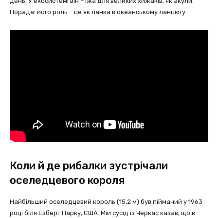
день. У екосистемі він – їжа для великих хижаків, як акули.
Порада: його роль – це як ланка в океанському ланцюгу.
Коли й де рибалки зустрічали
оселедцевого короля
Найбільший оселедцевий король (15,2 м) був пійманий у 1963
році біля Езбері-Парку, США. Мій сусід із Черкас казав, що в