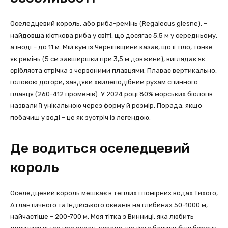
Оселедцевий король, або риба-ремінь (Regalecus glesne), –
найдовша кісткова риба у світі, що досягає 5,5 м у середньому,
а іноді – до 11 м. Мій кум із Чернігівщини казав, що її тіло, тонке
як ремінь (5 см завширшки при 3,5 м довжини), виглядає як
срібляста стрічка з червоними плавцями. Плаває вертикально,
головою догори, завдяки хвилеподібним рухам спинного
плавця (260-412 променів). У 2024 році 80% морських біологів
назвали її унікальною через форму й розмір. Порада: якщо
побачиш у воді – це як зустріч із легендою.
Де водиться оселедцевий
король
Оселедцевий король мешкає в теплих і помірних водах Тихого,
Атлантичного та Індійського океанів на глибинах 50-1000 м,
найчастіше – 200-700 м. Моя тітка з Винниці, яка любить